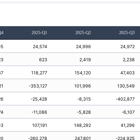
Q4
2025-Q1
2025-Q2
2025-Q3
95
24,574
24,996
24,972
23
623
2,419
2,238
67
118,277
154,120
47,403
21
-353,127
101,996
130,549
26
-25,428
-8,315
-402,877
74
-11,086
-5,828
-6,107
93
107,191
148,292
41,296
20
-260,278
247,801
-224,925