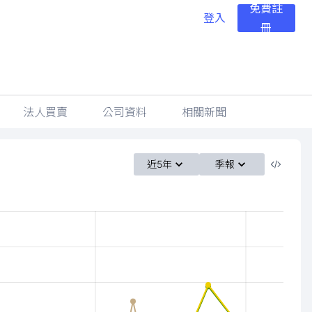
免費註
登入
冊
法人買賣
公司資料
相關新聞
近5年
季報