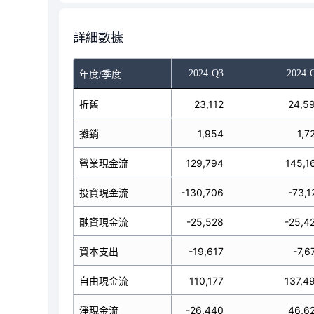
詳細數據
024-Q1
2024-Q2
2024-Q3
2024-
年度/季度
21,603
折舊
22,678
23,112
24,5
2,608
攤銷
652
1,954
1,7
2,983
營業現金流
47,250
129,794
145,1
61,667
投資現金流
195,993
-130,706
-73,1
19,034
融資現金流
-388,387
-25,528
-25,4
74,633
資本支出
-12,698
-19,617
-7,6
18,350
自由現金流
34,552
110,177
137,4
12,282
淨現金流
-145,144
-26,440
46,6