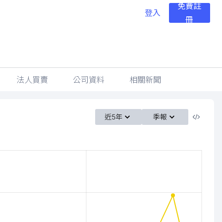
免費註
登入
冊
法人買賣
公司資料
相關新聞
近5年
季報