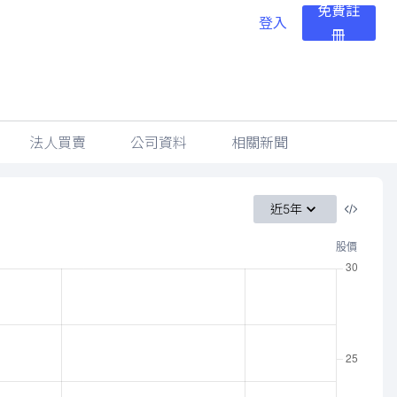
免費註
登入
冊
法人買賣
公司資料
相關新聞
近5年