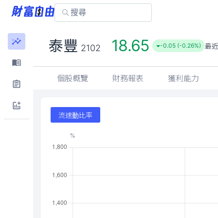
18.65
泰豐
最
-0.05 (-0.26%)
2102
個股概覽
財務報表
獲利能力
流速動比率