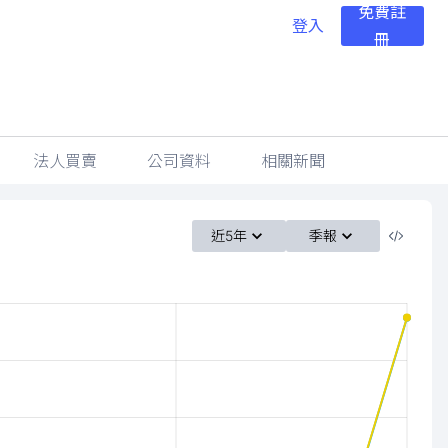
免費註
登入
冊
法人買賣
公司資料
相關新聞
近5年
季報