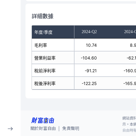
詳細數據
023-Q4
2024-Q1
2024-Q2
2024-
年度/季度
178.09
毛利率
2.25
10.74
8.
308.25
營業利益率
-109.35
-104.60
-62.
615.91
稅前淨利率
-149.33
-91.21
-160.
616.00
稅後淨利率
-156.26
-122.25
-165.
網站資
示。本
關於財富自由
免責聲明
|
自由時