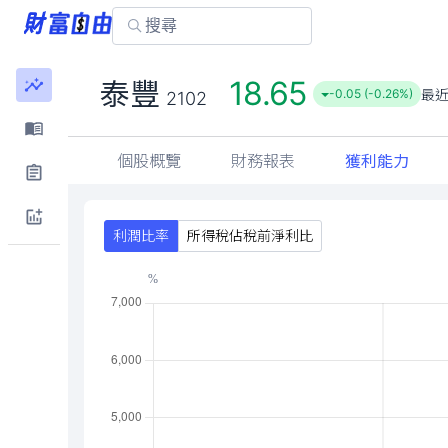
18.65
泰豐
最
-0.05 (-0.26%)
2102
個股概覽
財務報表
獲利能力
利潤比率
所得稅佔稅前淨利比