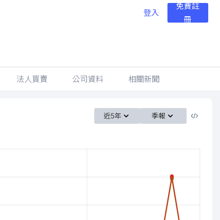
免費註
登入
冊
法人買賣
公司資料
相關新聞
近5年
季報