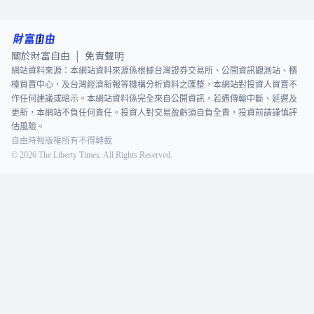
關於財富自由
免責聲明
|
網站資料來源：本網站資料來源係根據台灣證券交易所、公開資訊觀測站、櫃
檯買賣中心，及台灣經濟新報等機構分析資料之匯整，本網站對投資人買賣不
作任何建議或暗示。本網站資料係完全來自公開資訊，若遇傳輸中斷、延遲及
更新，本網站不負任何責任。投資人對交易盈虧須自負全責，投資前請謹慎評
估風險。
自由時報版權所有不得轉載
©
2026
The Liberty Times. All Rights Reserved.