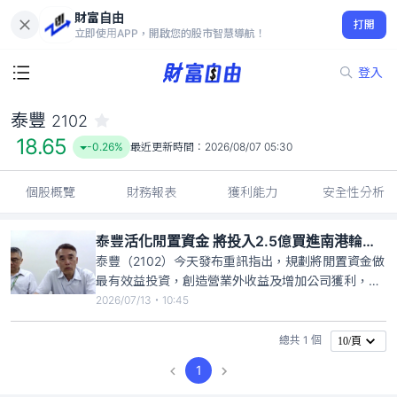
財富自由
泰豐 2102
打開
18.65
-0.26%
立即使用APP，開啟您的股市智慧導航！
登入
泰豐
2102
18.65
-0.26%
最近更新時間：
2026/08/07 05:30
個股概覽
財務報表
獲利能力
安全性分析
泰豐活化閒置資金 將投入2.5億買進南港輪胎股票
泰豐（2102）今天發布重訊指出，規劃將閒置資金做
最有效益投資，創造營業外收益及增加公司獲利，預
計投資關聯企業南港輪胎（2101）普通股，採盤中鉅
2026/07/13・10:45
額逐筆交易，以前一日收盤價或漲跌幅10%區間報
價，本次預計交易金額不高於2.5億元。泰豐輪胎發
總共 1 個
10/頁
言人呂新義表示，南港持有泰豐股權約31.43%，泰豐
1
持有南港