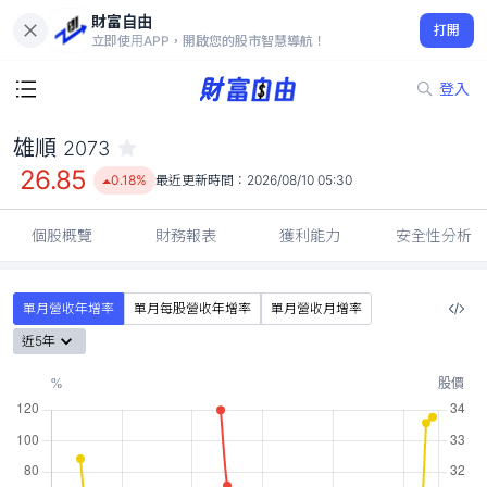
財富自由
雄順 2073
打開
26.85
0.18%
立即使用APP，開啟您的股市智慧導航！
登入
雄順
2073
26.85
0.18%
最近更新時間：
2026/08/10 05:30
個股概覽
財務報表
獲利能力
安全性分析
單月營收年增率
單月每股營收年增率
單月營收月增率
近5年