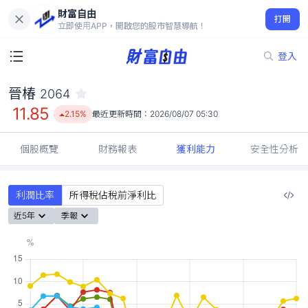
財富自由
晉椿 2064
打開
11.85
2.15%
立即使用APP，開啟您的股市智慧導航！
登入
晉椿
2064
11.85
2.15%
最近更新時間：
2026/08/07 05:30
個股概覽
財務報表
獲利能力
安全性分析
利潤比率
所得稅佔稅前淨利比
近5年
季報