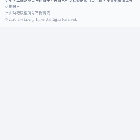
更新，本網站不負任何責任。投資人對交易盈虧須自負全責，投資前請謹慎評
估風險。
自由時報版權所有不得轉載
©
2026
The Liberty Times. All Rights Reserved.