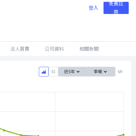
免費註
登入
冊
法人買賣
公司資料
相關新聞
近5年
季報