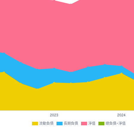
流動負債
長期負債
淨值
總負債+淨值