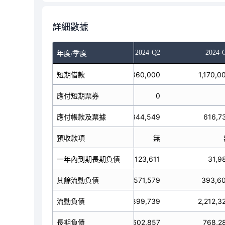
詳細數據
023-Q4
2024-Q1
2024-Q2
2024-
年度/季度
2,150,000
短期借款
1,360,000
1,170,0
應付短期票券
199,980
0
應付帳款及票據
735,544
844,549
616,7
預收款項
無
無
一年內到期長期負債
163,750
123,611
31,9
其餘流動負債
570,559
571,579
393,6
3,819,833
流動負債
2,899,739
2,212,3
長期負債
746,810
602,857
768,2