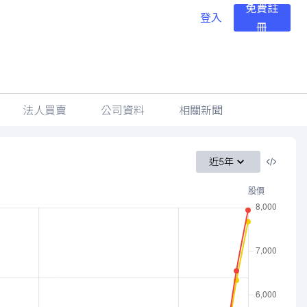
免費註
登入
冊
法人買賣
公司資料
相關新聞
近5年