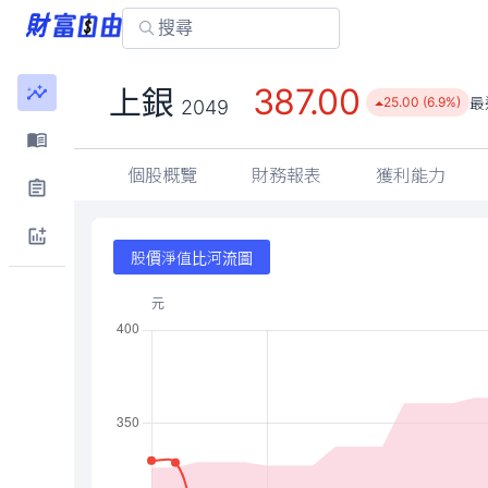
387.00
上銀
最
25.00 (6.9%)
2049
個股概覽
財務報表
獲利能力
股價淨值比河流圖