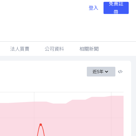
免費註
登入
冊
法人買賣
公司資料
相關新聞
近5年