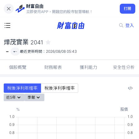
財富自由
燁茂實業 2041
打開
-
立即使用APP，開啟您的股市智慧導航！
登入
燁茂實業
2041
-
-
最近更新時間：
2026/08/08 05:43
個股概覽
財務報表
獲利能力
安全性分析
稅後淨利年增率
稅後淨利季增率
近5年
季報