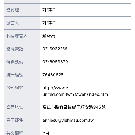
總經理
許祺祥
發言人
許祺祥
代理發言人
蘇泳蓁
總機電話
07-6962255
傳真號碼
07-6963879
統一編號
76480628
公司網站
http://www.e-
united.com.tw/YMweb/index.htm
公司地址
高雄市路竹區後鄉里順安路345號
電子郵件
anniesu@yiehmau.com.tw
英文簡稱
YM