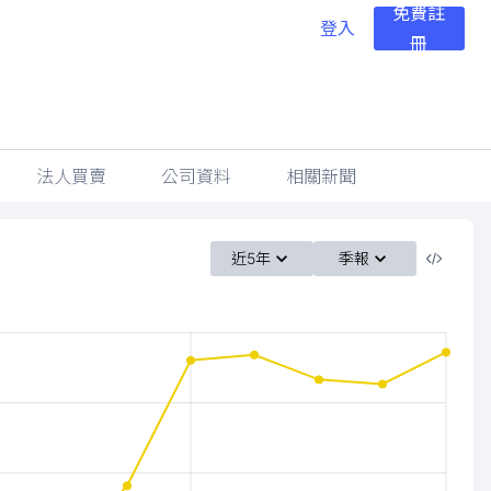
免費註
登入
冊
法人買賣
公司資料
相關新聞
近5年
季報