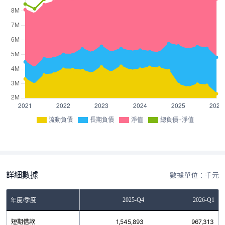
流動負債
長期負債
淨值
總負債+淨值
詳細數據
數據單位：千元
Q2
2025-Q3
2025-Q4
2026-Q1
年度/季度
4
短期借款
1,526,245
1,545,893
967,313