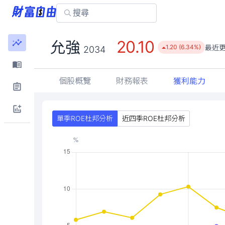
20.10
允強
最近
1.20 (6.34%)
2034
個股概覽
財務報表
獲利能力
單季ROE杜邦分析
近四季ROE杜邦分析