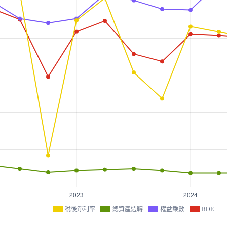
稅後淨利率
總資產週轉
權益乘數
ROE