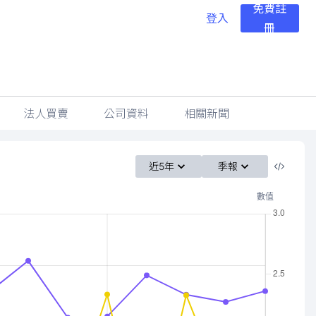
免費註
登入
冊
法人買賣
公司資料
相關新聞
近5年
季報