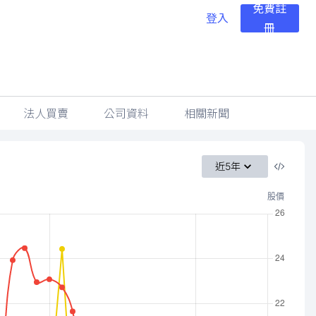
免費註
登入
冊
法人買賣
公司資料
相關新聞
近5年