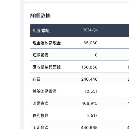
詳細數據
-Q2
2024-Q3
2024-Q4
年度/季度
現金及約當現金
101,850
65,060
短期投資
0
0
應收帳款與票據
148,436
150,858
存貨
244,450
240,446
其餘流動資產
6,135
10,551
流動資產
500,871
466,915
長期投資
2,574
2,517
固定資產
445,064
440,665