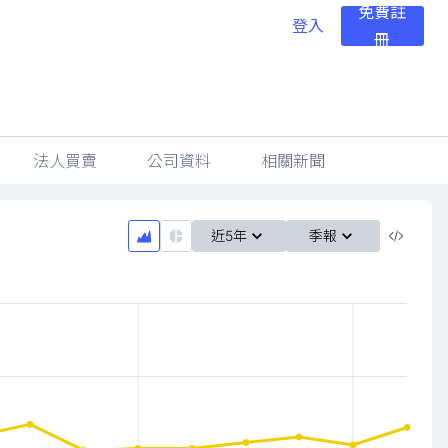
免費註
登入
冊
法人買賣
公司資料
相關新聞
近5年
季報