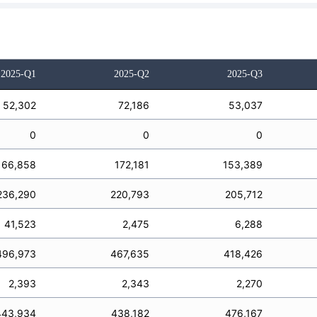
2025-Q1
2025-Q2
2025-Q3
52,302
72,186
53,037
0
0
0
166,858
172,181
153,389
236,290
220,793
205,712
41,523
2,475
6,288
496,973
467,635
418,426
2,393
2,343
2,270
443,934
438,182
476,167