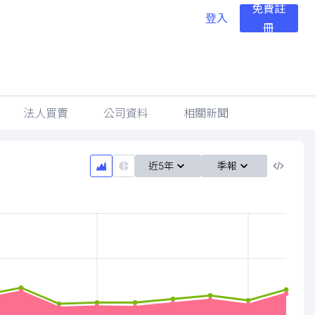
免費註
登入
冊
法人買賣
公司資料
相關新聞
近5年
季報