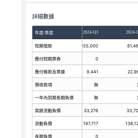
詳細數據
024-Q1
2024-Q2
2024-Q3
2024-
年度/季度
短期借款
145,000
155,000
81,4
應付短期票券
0
0
應付帳款及票據
14,438
9,441
22,9
預收款項
無
無
一年內到期長期負債
無
無
其餘流動負債
26,745
33,276
33,7
流動負債
186,183
197,717
138,1
長期負債
0
0