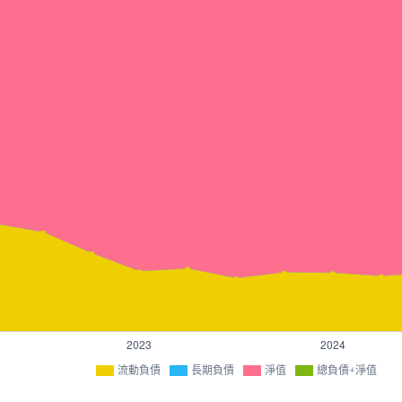
流動負債
長期負債
淨值
總負債+淨值