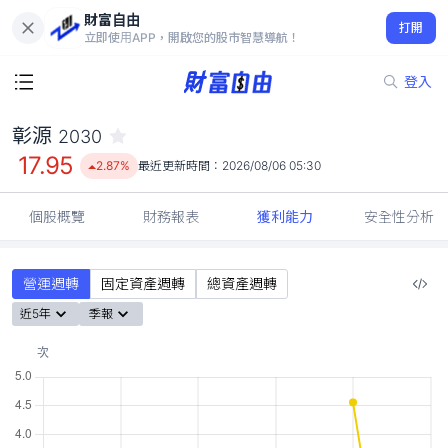
財富自由
彰源 2030
打開
17.95
2.87%
立即使用APP，開啟您的股市智慧導航！
登入
彰源
2030
17.95
2.87%
最近更新時間：
2026/08/06 05:30
個股概覽
財務報表
獲利能力
安全性分析
營運週轉
固定資產週轉
總資產週轉
近5年
季報