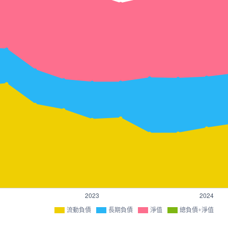
流動負債
長期負債
淨值
總負債+淨值