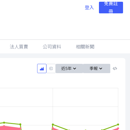
免費註
登入
冊
法人買賣
公司資料
相關新聞
近5年
季報