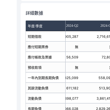
詳細數據
023-Q4
2024-Q1
2024-Q2
2024-
年度/季度
2,619,579
短期借款
2,905,287
2,716,6
應付短期票券
無
無
應付帳款及票據
227,583
56,509
72,8
預收款項
無
無
一年內到期長期負債
324,807
325,099
558,0
其餘流動負債
474,489
611,182
513,9
3,646,458
流動負債
3,898,077
3,861,4
長期負債
3,108,313
3,066,028
2,829,2