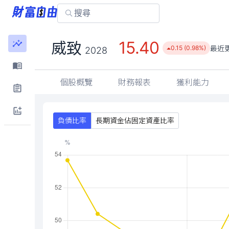
15.40
威致
最近
0.15 (0.98%)
2028
個股概覽
財務報表
獲利能力
負債比率
長期資金佔固定資產比率