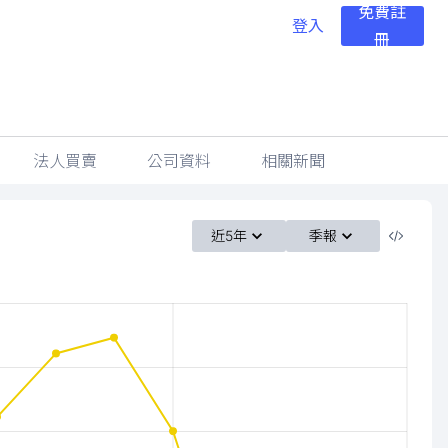
免費註
登入
冊
法人買賣
公司資料
相關新聞
近5年
季報