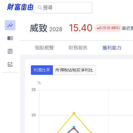
15.40
威致
最近
0.15 (0.98%)
2028
個股概覽
財務報表
獲利能力
利潤比率
所得稅佔稅前淨利比