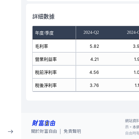
詳細數據
023-Q4
2024-Q1
2024-Q2
2024-
年度/季度
6.73
毛利率
7.65
5.82
3.
5.04
營業利益率
6.02
4.21
1.
4.72
稅前淨利率
6.34
4.56
1.
4.32
稅後淨利率
5.08
3.76
1.
網站資
示。本
關於財富自由
免責聲明
|
自由時