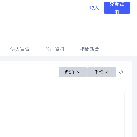
免費註
登入
冊
法人買賣
公司資料
相關新聞
近5年
季報