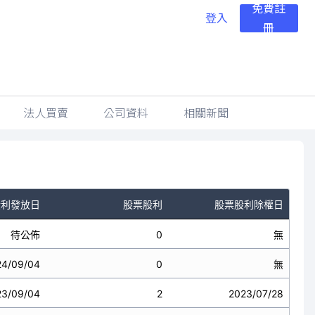
免費註
登入
冊
法人買賣
公司資料
相關新聞
股利發放日
股票股利
股票股利除權日
待公佈
0
無
24/09/04
0
無
23/09/04
2
2023/07/28