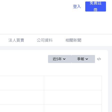
免費註
登入
冊
法人買賣
公司資料
相關新聞
近5年
季報