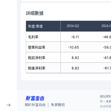
詳細數據
023-Q4
2024-Q1
2024-Q2
2024-
年度/季度
-22.52
毛利率
-15.73
-6.11
-48.
-25.66
營業利益率
-19.18
-10.65
-56.
-40.60
稅前淨利率
-25.19
8.82
-61.
-40.62
稅後淨利率
-25.19
8.82
-61.
網站資
示。本
關於財富自由
免責聲明
|
自由時