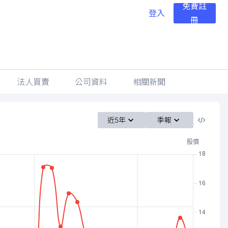
免費註
登入
冊
法人買賣
公司資料
相關新聞
近5年
季報