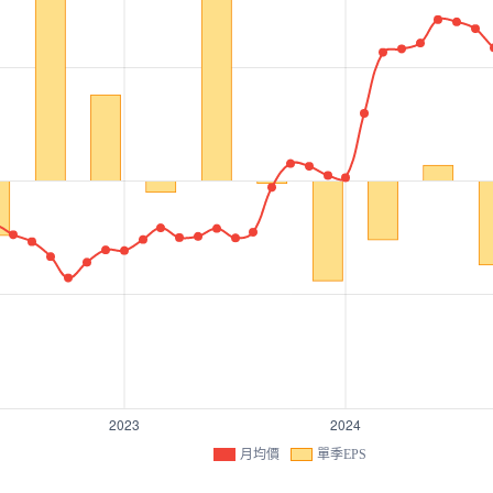
月均價
單季EPS