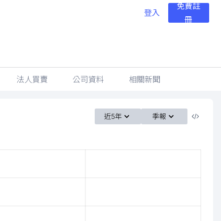
免費註
登入
冊
法人買賣
公司資料
相關新聞
近5年
季報