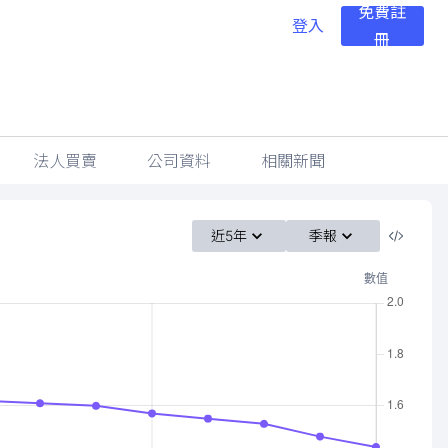
免費註
登入
冊
法人買賣
公司資料
相關新聞
近5年
季報