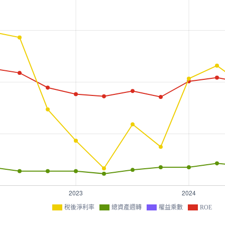
稅後淨利率
總資產週轉
權益乘數
ROE