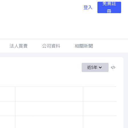
免費註
登入
冊
法人買賣
公司資料
相關新聞
近5年