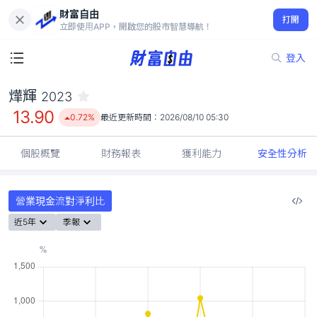
財富自由
燁輝 2023
打開
13.90
0.72%
立即使用APP，開啟您的股市智慧導航！
登入
燁輝
2023
13.90
0.72%
最近更新時間：
2026/08/10 05:30
個股概覽
財務報表
獲利能力
安全性分析
營業現金流對淨利比
近5年
季報