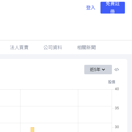
免費註
登入
冊
法人買賣
公司資料
相關新聞
近5年