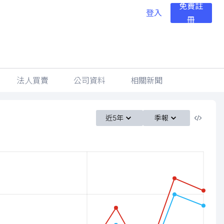
免費註
登入
冊
法人買賣
公司資料
相關新聞
近5年
季報