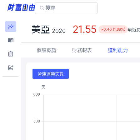
21.55
美亞
最近
0.40 (1.89%)
2020
個股概覽
財務報表
獲利能力
營運週轉天數