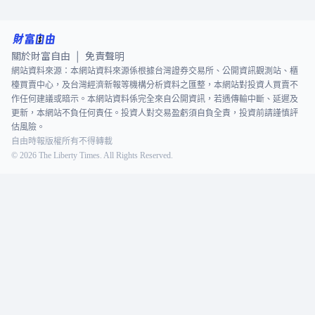
關於財富自由
免責聲明
|
網站資料來源：本網站資料來源係根據台灣證券交易所、公開資訊觀測站、櫃
檯買賣中心，及台灣經濟新報等機構分析資料之匯整，本網站對投資人買賣不
作任何建議或暗示。本網站資料係完全來自公開資訊，若遇傳輸中斷、延遲及
更新，本網站不負任何責任。投資人對交易盈虧須自負全責，投資前請謹慎評
估風險。
自由時報版權所有不得轉載
©
2026
The Liberty Times. All Rights Reserved.