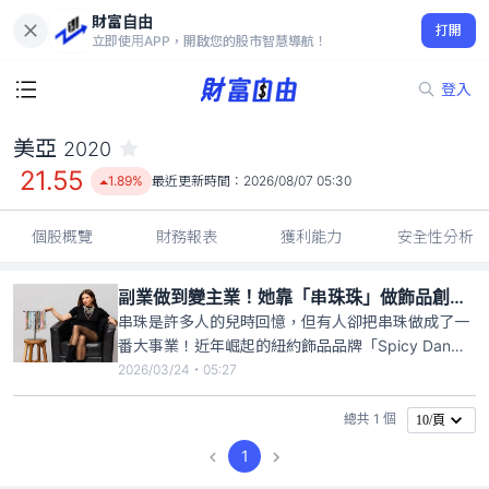
財富自由
美亞 2020
打開
21.55
1.89%
立即使用APP，開啟您的股市智慧導航！
登入
美亞
2020
21.55
1.89%
最近更新時間：
2026/08/07 05:30
個股概覽
財務報表
獲利能力
安全性分析
副業做到變主業！她靠「串珠珠」做飾品創業成功 年營收破8000萬元
串珠是許多人的兒時回憶，但有人卻把串珠做成了一
番大事業！近年崛起的紐約飾品品牌「Spicy Dan」
創辦人美亞（Danielle Meyer）在2023年正式創業，
2026/03/24・05:27
該品牌營收快速成長，今年營收預估將達250萬美元
（約新台幣8088萬元）。從疫情期間被裁員、將手
總共 1 個
10/頁
作飾品當副業開始，到成功抓住社群爆紅機會
1