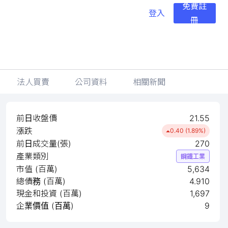
免費註
登入
冊
法人買賣
公司資料
相關新聞
前日收盤價
21.55
漲跌
0.40 (1.89%)
前日成交量(張)
270
產業類別
鋼鐵工業
市值 (百萬)
5,634
總債務 (百萬)
4.910
現金和投資 (百萬)
1,697
企業價值 (百萬)
9