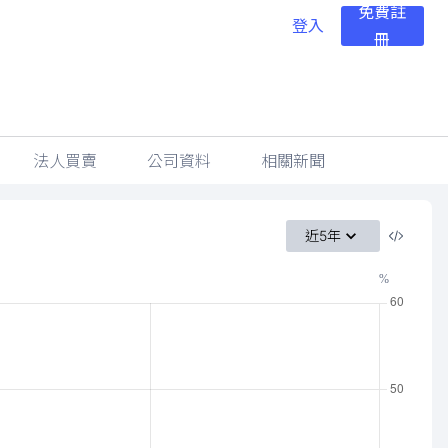
免費註
登入
冊
法人買賣
公司資料
相關新聞
近5年