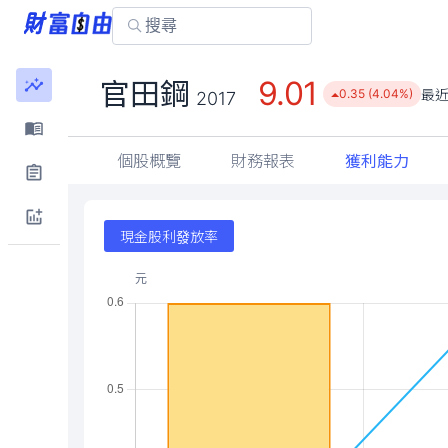
9.01
官田鋼
最
0.35 (4.04%)
2017
個股概覽
財務報表
獲利能力
現金股利發放率