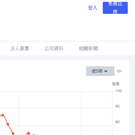
免費註
登入
冊
法人買賣
公司資料
相關新聞
近5年