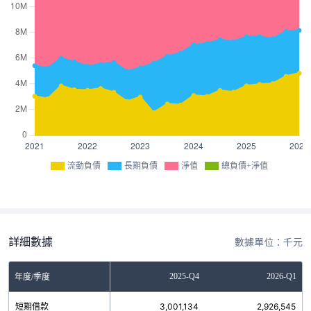
流動負債
長期負債
淨值
總負債+淨值
詳細數據
數據單位：千元
Q2
2025-Q3
2025-Q4
2026-Q1
年度/季度
0
短期借款
2,529,740
3,001,134
2,926,545