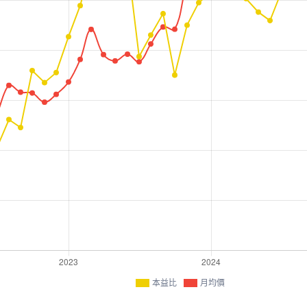
本益比
月均價