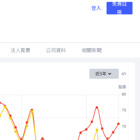
免費註
登入
冊
法人買賣
公司資料
相關新聞
近5年