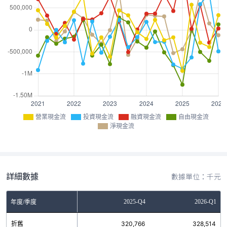
營業現金流
投資現金流
融資現金流
自由現金流
淨現金流
詳細數據
數據單位：千元
Q2
2025-Q3
2025-Q4
2026-Q1
年度/季度
0
折舊
318,581
320,766
328,514