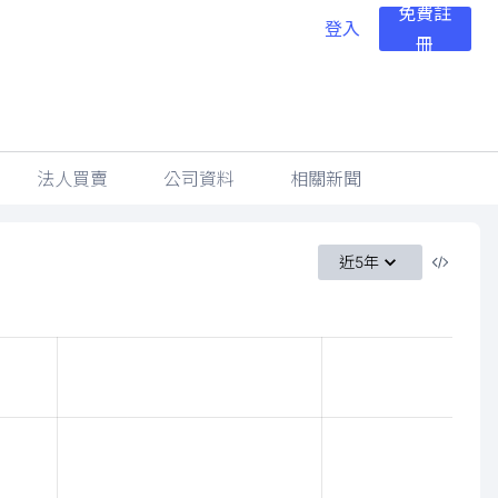
免費註
登入
冊
法人買賣
公司資料
相關新聞
近5年