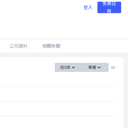
免費註
登入
冊
公司資料
相關新聞
近5年
季報