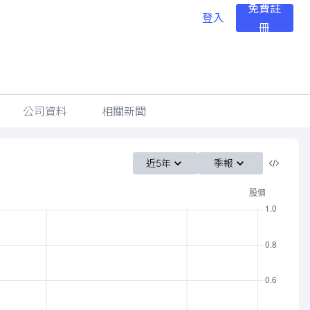
免費註
登入
冊
公司資料
相關新聞
近5年
季報