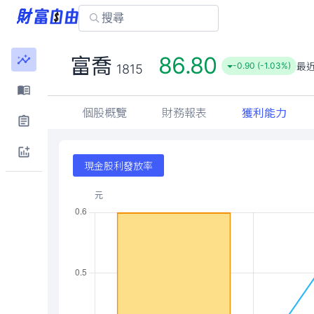
86.80
富喬
最
-0.90 (-1.03%)
1815
個股概覽
財務報表
獲利能力
現金股利發放率