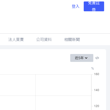
免費註
登入
冊
法人買賣
公司資料
相關新聞
近5年