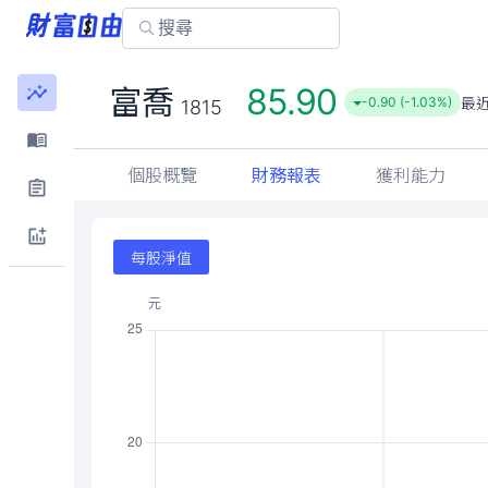
85.90
富喬
最
-0.90 (-1.03%)
1815
個股概覽
財務報表
獲利能力
每股淨值