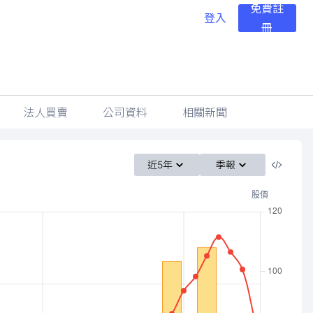
免費註
登入
冊
法人買賣
公司資料
相關新聞
近5年
季報