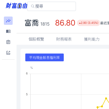
86.80
富喬
最近
2.90 (3.45%)
1815
個股概覽
財務報表
獲利能力
平均現金股息殖利率