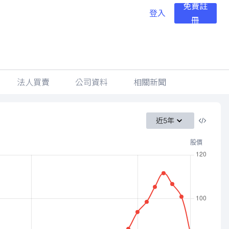
免費註
登入
冊
法人買賣
公司資料
相關新聞
近5年