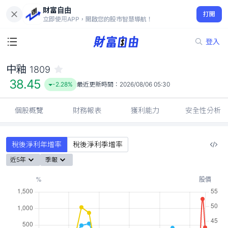
財富自由
中釉 1809
打開
38.45
-2.28%
立即使用APP，開啟您的股市智慧導航！
登入
中釉
1809
38.45
-2.28%
最近更新時間：
2026/08/06 05:30
個股概覽
財務報表
獲利能力
安全性分析
稅後淨利年增率
稅後淨利季增率
近5年
季報