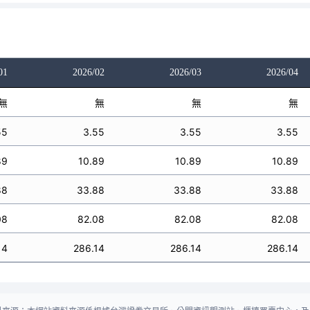
01
2026/02
2026/03
2026/04
無
無
無
無
55
3.55
3.55
3.55
89
10.89
10.89
10.89
88
33.88
33.88
33.88
08
82.08
82.08
82.08
14
286.14
286.14
286.14