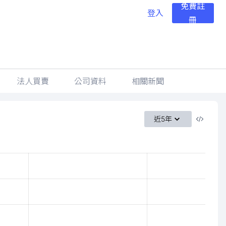
免費註
登入
冊
法人買賣
公司資料
相關新聞
近5年