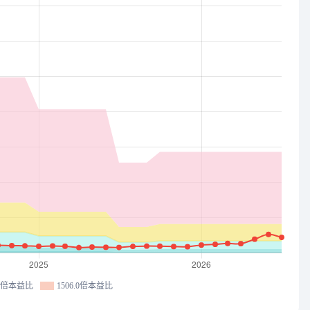
.0倍本益比
1506.0倍本益比