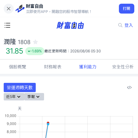
財富自由
潤隆 1808
打開
31.85
-1.69%
立即使用APP，開啟您的股市智慧導航！
登入
潤隆
1808
31.85
-1.69%
最近更新時間：
2026/08/06 05:30
個股概覽
財務報表
獲利能力
安全性分析
營運週轉天數
近5年
季報