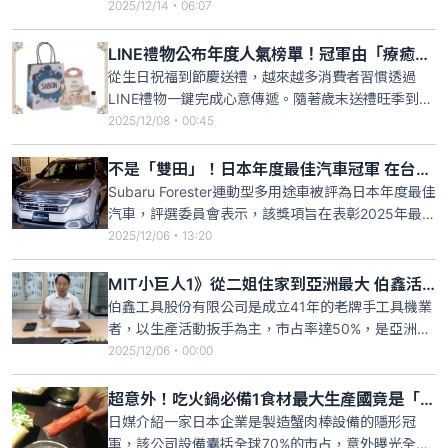
定期定額第十名，同時，富邦NASDAQ（00662）、
2025/12/14・06:07
國泰費城半導體（00830）也都在前15名之列。觀察
11月ETF定期定額排行榜可發現，元大台灣
LINE禮物公布年度人氣榜單！冠軍由「療癒系送禮」奪下
50（0050）以65.1萬交易戶數穩坐冠軍
從生日祝福到節慶送禮，越來越多消費者習慣透過
LINE禮物一鍵完成心意傳遞。隨著歲末送禮旺季到
來，LINE禮物也公布2025年度榜單，其中美妝保養
2025/12/08・00:45
類別冠軍由SABON新升級明星三部曲推薦組「綠玫
瑰」奪下，主打清潔、保養到香氛一次到位的完整療
不是「雙田」！日本年度最佳汽車冠軍 在台灣人氣也很旺
癒體驗；第2名則是 Jo Malone London輕巧護手潤
Subaru Forester運動型多用途車被評為日本年度最佳
汽車，評選委員會表示，該獎項旨在表彰2025年最傑
出的乘用車。據日本年度汽車評選委員會稱，這款混
2025/12/06・13:20
合動力SUV因兼顧駕駛性能、實用性、舒適性和越野
能力而備受讚譽，同時保持了Subaru的高安全標準。
MIT小巨人1》從二姐住家到亞洲最大 伯鑫活動扳手隱形冠軍
伯鑫工具股份有限公司是成立41年的老牌手工具機業
者，以生產活動扳手為主，市占率達50%，是亞洲最
大、排名全球前三的手工具業者，堪稱台灣的隱形冠
2025/12/06・00:00
軍！創辦人兼總經理吳傳福表示，製造業要成功，產
品、技術及管理三方面要互相配合，強調「追根究
超意外！吃火鍋必備1食材最大生產國竟是「友台國家」
底、精益求精，永遠不斷地努力」是其核心精神，希
日媒介紹一家日本企業是製造蟹肉棒設備的隱形冠
望建立「員工遇到問題都
軍，該公司設備囊括全球70%的市占，意外曝光全球