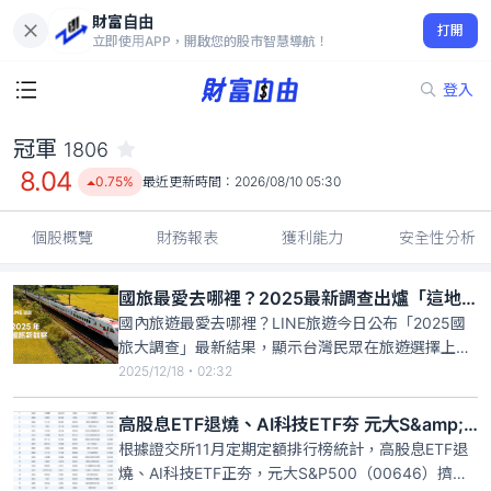
財富自由
冠軍 1806
打開
8.04
0.75%
立即使用APP，開啟您的股市智慧導航！
登入
冠軍
1806
8.04
0.75%
最近更新時間：
2026/08/10 05:30
個股概覽
財務報表
獲利能力
安全性分析
國旅最愛去哪裡？2025最新調查出爐「這地區」奪冠
國內旅遊最愛去哪裡？LINE旅遊今日公布「2025國
旅大調查」最新結果，顯示台灣民眾在旅遊選擇上更
重視短天數、便利性與熟悉感，其中「花東地區」以
2025/12/18・02:32
遼闊自然景觀與放鬆節奏奪下最想前往國旅目的地冠
軍，其後依序為宜蘭、台南，第四、第五名則為澎湖
高股息ETF退燒、AI科技ETF夯 元大S&amp;P500ETF擠進定期定額第10名
與高雄。
根據證交所11月定期定額排行榜統計，高股息ETF退
燒、AI科技ETF正夯，元大S&P500（00646）擠進